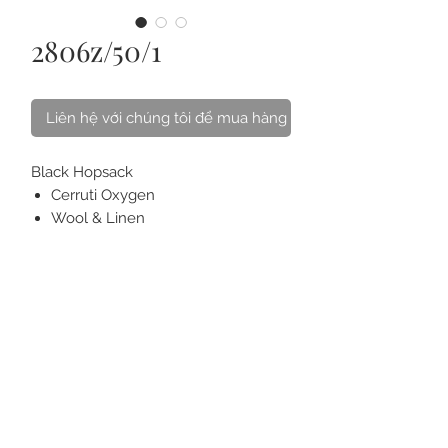
2806z/50/1
Liên hệ với chúng tôi để mua hàng
Black Hopsack
Cerruti Oxygen
Wool & Linen
gr 300
Sl: 3m2
VỀ CHÚNG TÔI
LIÊN HỆ
CÁCH CHĂM SÓC
CÂU HỎI
THẺ QUÀ TẶNG
ĐIỀU KHOẢN
MUA ONLINE & GIAO HÀNG
ĐỒNG PHỤC