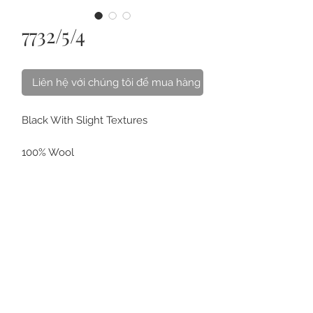
7732/5/4
Liên hệ với chúng tôi để mua hàng
Black With Slight Textures

100% Wool

IPARTY by Lanificio F.lli Ceruti Dal 
1881
VỀ CHÚNG TÔI
LIÊN HỆ
CÁCH CHĂM SÓC
CÂU HỎI
THẺ QUÀ TẶNG
ĐIỀU KHOẢN
MUA ONLINE & GIAO HÀNG
ĐỒNG PHỤC