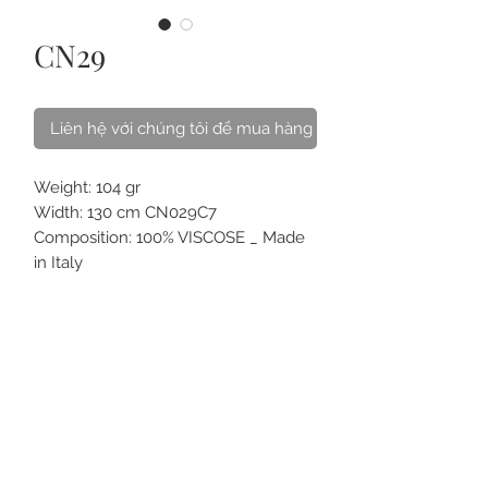
CN29
Liên hệ với chúng tôi để mua hàng
Weight: 104 gr
Width: 130 cm CN029C7
Composition: 100% VISCOSE _ Made
in Italy
Pattern: Fancy with treble clef on
light blue ground
VỀ CHÚNG TÔI
LIÊN HỆ
CÁCH CHĂM SÓC
CÂU HỎI
THẺ QUÀ TẶNG
ĐIỀU KHOẢN
MUA ONLINE & GIAO HÀNG
ĐỒNG PHỤC