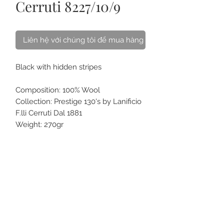
Cerruti 8227/10/9
Liên hệ với chúng tôi để mua hàng
Black with hidden stripes
Composition: 100% Wool
Collection: Prestige 130's by Lanificio
F.lli Cerruti Dal 1881
Weight: 270gr
SL: 6 + 2,8
VỀ CHÚNG TÔI
LIÊN HỆ
CÁCH CHĂM SÓC
CÂU HỎI
THẺ QUÀ TẶNG
ĐIỀU KHOẢN
MUA ONLINE & GIAO HÀNG
ĐỒNG PHỤC