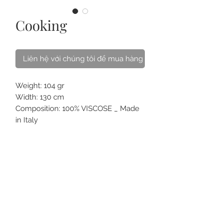
Cooking
Liên hệ với chúng tôi để mua hàng
Weight: 104 gr
Width: 130 cm
Composition: 100% VISCOSE _ Made
in Italy
Pattern: Design with cooking utensils
on blue ground
VỀ CHÚNG TÔI
LIÊN HỆ
CÁCH CHĂM SÓC
CÂU HỎI
THẺ QUÀ TẶNG
ĐIỀU KHOẢN
MUA ONLINE & GIAO HÀNG
ĐỒNG PHỤC