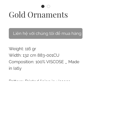
Gold Ornaments
Liên hệ với chúng tôi để mua hàng
Weight: 116 gr
Width: 132 cm 883-001CU
Composition: 100% VISCOSE _ Made
in Iatly
Pattern: Printed lining in viscose
twill, with ornamental design, in rust
tones.
VỀ CHÚNG TÔI
LIÊN HỆ
CÁCH CHĂM SÓC
CÂU HỎI
THẺ QUÀ TẶNG