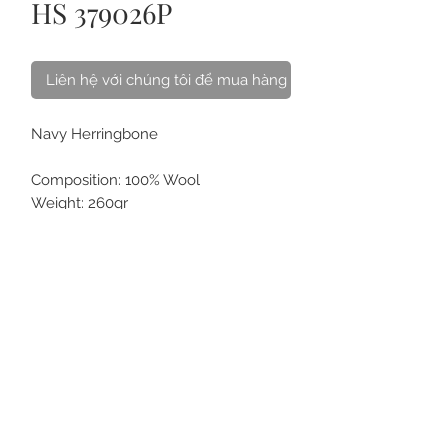
HS 379026P
Liên hệ với chúng tôi để mua hàng
Navy Herringbone
Composition: 100% Wool
Weight: 260gr
SL: 3,3
VỀ CHÚNG TÔI
LIÊN HỆ
CÁCH CHĂM SÓC
CÂU HỎI
THẺ QUÀ TẶNG
ĐIỀU KHOẢN
MUA ONLINE & GIAO HÀNG
ĐỒNG PHỤC