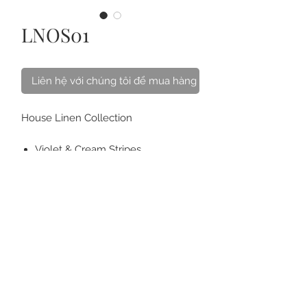
LNOS01
Liên hệ với chúng tôi để mua hàng
House Linen Collection
Violet & Cream Stripes
100% Linen
VỀ CHÚNG TÔI
LIÊN HỆ
CÁCH CHĂM SÓC
CÂU HỎI
THẺ QUÀ TẶNG
ĐIỀU KHOẢN
MUA ONLINE & GIAO HÀNG
ĐỒNG PHỤC