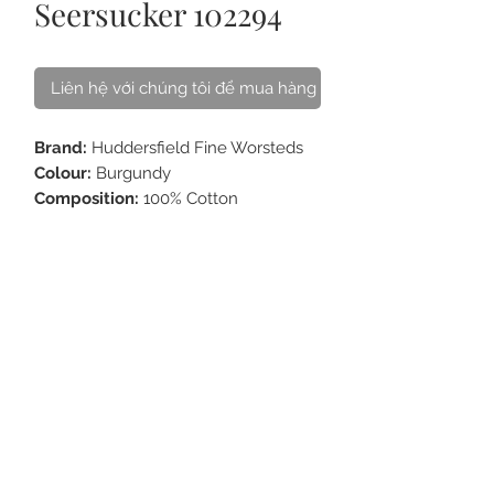
Seersucker 102294
Liên hệ với chúng tôi để mua hàng
Brand:
Huddersfield Fine Worsteds
Colour:
Burgundy
Composition:
100% Cotton
Weight:
220 - 235g
VỀ CHÚNG TÔI
LIÊN HỆ
CÁCH CHĂM SÓC
CÂU HỎI
THẺ QUÀ TẶNG
ĐIỀU KHOẢN
MUA ONLINE & GIAO HÀNG
ĐỒNG PHỤC
©
2005-2025
H&D Tailor. All rights reserved.