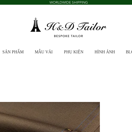
WORLDWIDE SHIPPING
SẢN PHẨM
MẪU VẢI
PHỤ KIỆN
HÌNH ẢNH
BL