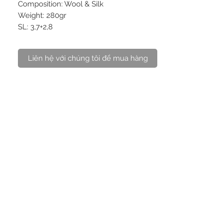
Composition: Wool & Silk
Weight: 280gr
SL: 3,7+2,8
Liên hệ với chúng tôi để mua hàng