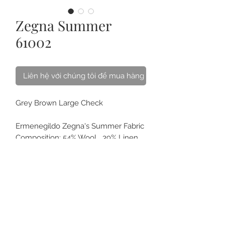
Zegna Summer
61002
Liên hệ với chúng tôi để mua hàng
Grey Brown Large Check
Ermenegildo Zegna's Summer Fabric
Composition: 54% Wool_ 39% Linen_
7% Silk
Weight: 210 gsm
VỀ CHÚNG TÔI
LIÊN HỆ
CÁCH CHĂM SÓC
CÂU HỎI
THẺ QUÀ TẶNG